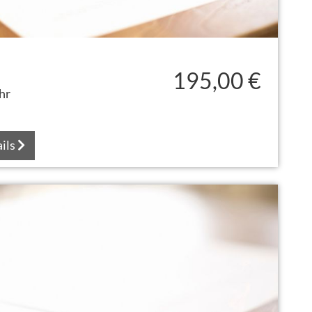
195,00 €
hr
ils