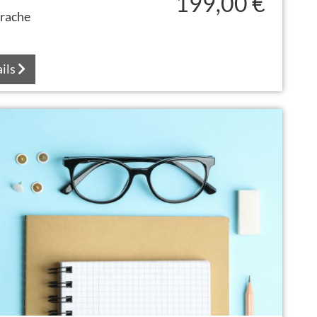
199,00 €
prache
ils