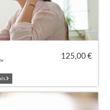
125,00 €
hr
ils