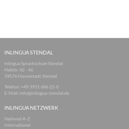
INLINGUA STENDAL
inlingua Sprachschule Stendal
Hallstr. 42 - 46
39576 Hansestadt Stendal
Telefon: +49 3931 686 22-0
E-Mail:
info@inlingua-stendal.de
INLINGUA NETZWERK
National A-Z
International