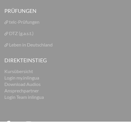
PRÜFUNGEN
telc-Prüfungen
DTZ (g.a.s.t.)
Leben in Deutschland
DIREKTEINSTIEG
Kursübersicht
Login my.inlingua
Download Audios
Ansprechpartner
Login Team inlingua