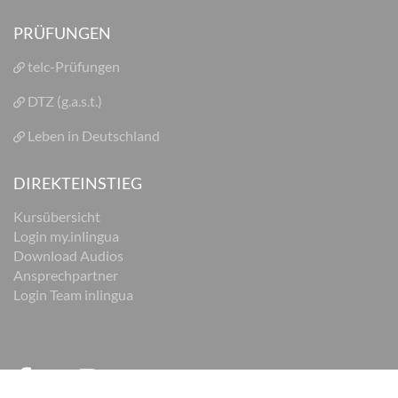
PRÜFUNGEN
telc-Prüfungen
DTZ (g.a.s.t.)
Leben in Deutschland
DIREKTEINSTIEG
Kursübersicht
Login my.inlingua
Download Audios
Ansprechpartner
Login Team inlingua