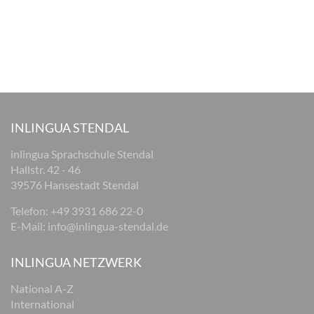
INLINGUA STENDAL
inlingua Sprachschule Stendal
Hallstr. 42 - 46
39576 Hansestadt Stendal
Telefon: +49 3931 686 22-0
E-Mail:
info@inlingua-stendal.de
INLINGUA NETZWERK
National A-Z
International