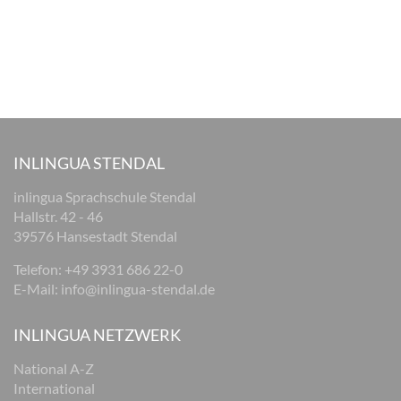
INLINGUA STENDAL
inlingua Sprachschule Stendal
Hallstr. 42 - 46
39576 Hansestadt Stendal
Telefon: +49 3931 686 22-0
E-Mail:
info@inlingua-stendal.de
INLINGUA NETZWERK
National A-Z
International