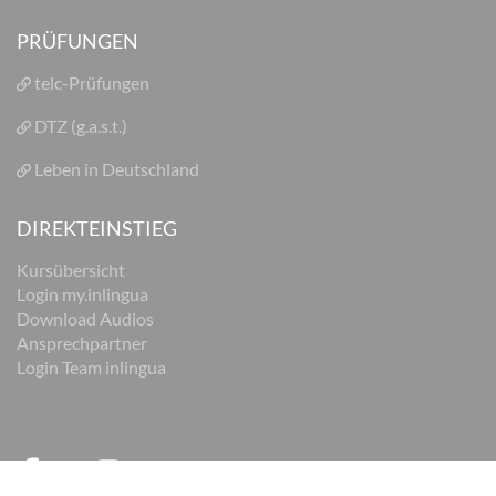
PRÜFUNGEN
telc-Prüfungen
DTZ (g.a.s.t.)
Leben in Deutschland
DIREKTEINSTIEG
Kursübersicht
Login my.inlingua
Download Audios
Ansprechpartner
Login Team inlingua