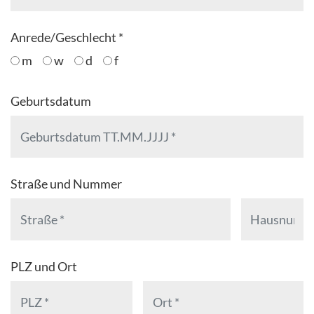
Anrede/Geschlecht *
m
w
d
f
Geburtsdatum
Straße und Nummer
PLZ und Ort