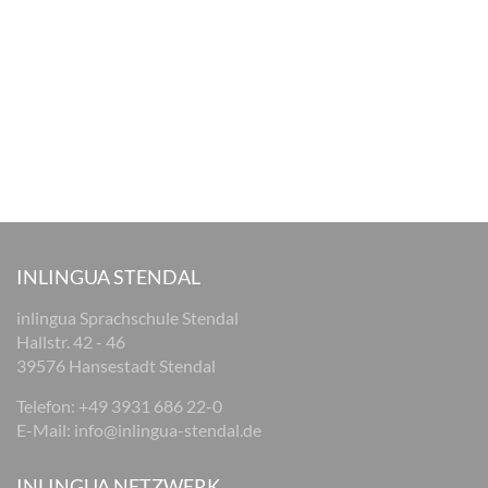
INLINGUA STENDAL
inlingua Sprachschule Stendal
Hallstr. 42 - 46
39576 Hansestadt Stendal
Telefon: +49 3931 686 22-0
E-Mail:
info@inlingua-stendal.de
INLINGUA NETZWERK